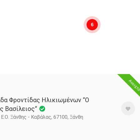
6
Ανοιχτ
δα Φροντίδας Ηλικιωμένων “Ο
ς Βασίλειος”
 Ε.Ο. Ξάνθης - Καβάλας, 67100, Ξάνθη