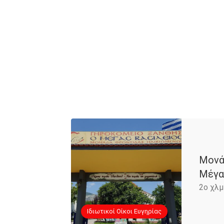
Μονά
Μέγα
2ο χλμ
Iδιωτικοί Οίκοι Ευγηρίας