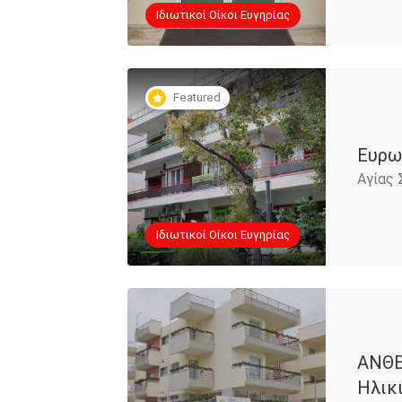
Iδιωτικοί Οίκοι Ευγηρίας
Featured
Ευρω
Αγίας 
Iδιωτικοί Οίκοι Ευγηρίας
ΑΝΘΕ
Ηλικ