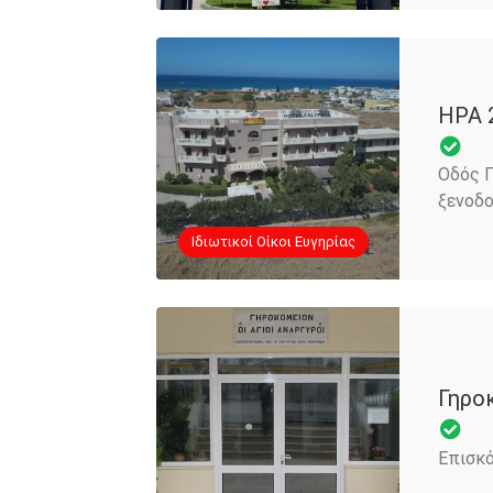
ΗΡΑ 
Οδός 
ξενοδ
Iδιωτικοί Οίκοι Ευγηρίας
Γηρο
Επισκό