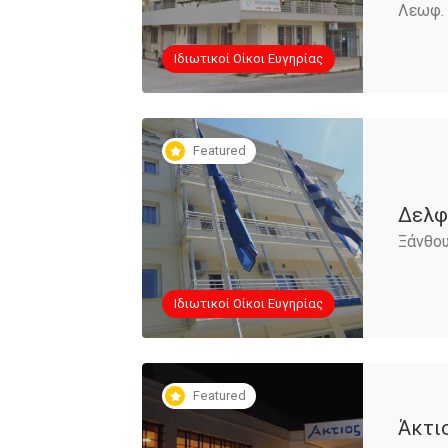
Λεωφ. 
Iδιωτικοί Οίκοι Ευγηρίας
Featured
Δελφ
Ξάνθου
Iδιωτικοί Οίκοι Ευγηρίας
Featured
Άκτι