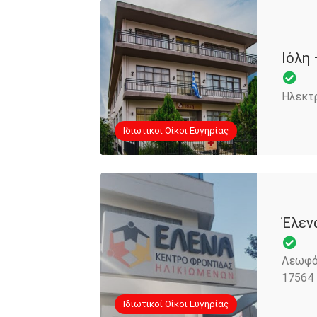
Ιόλη
Ηλεκτ
Iδιωτικοί Οίκοι Ευγηρίας
Έλεν
Λεωφόρ
17564
Iδιωτικοί Οίκοι Ευγηρίας