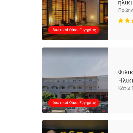
ηλικ
Πρώην 
Iδιωτικοί Οίκοι Ευγηρίας
Φιλι
Ηλικ
Κάτω Γ
Iδιωτικοί Οίκοι Ευγηρίας