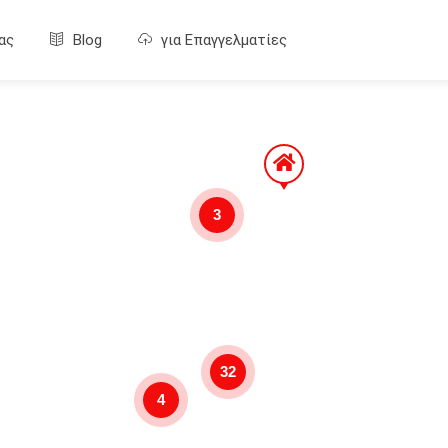
ας
Blog
για Επαγγελματίες
3
32
4