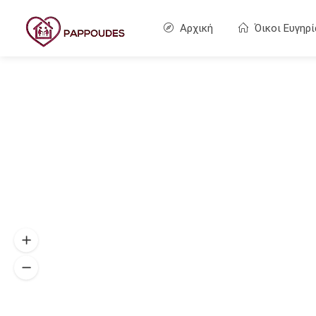
Αρχική
Όικοι Ευγηρί