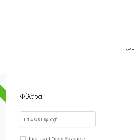
Leaflet
ό
Φίλτρα
Iδιωτικοί Οίκοι Ευγηρίας