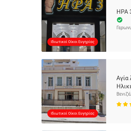
ΗΡΑ 
Γερωνυ
Iδιωτικοί Οίκοι Ευγηρίας
Αγία
Ηλικ
Βενιζέ
Iδιωτικοί Οίκοι Ευγηρίας